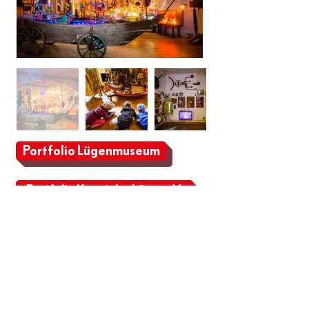
Portfolio Lügenmuseum
Portfolio Kunst der Lüge e. V.
Language
Impressum
Datenschutz
AGB
Downloads