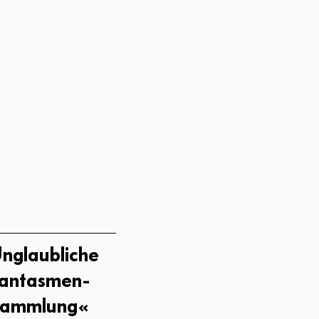
nglaubliche
antasmen-
ammlung«