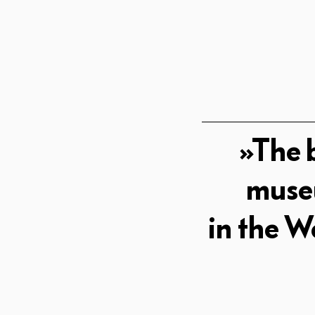
»The 
mus
in the W