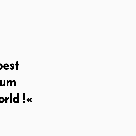
best
eum
orld !«