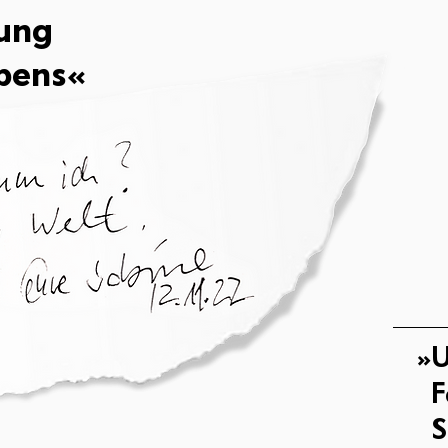
lung
bens«
»U
F
S