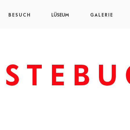
B E S U C H
LÜSEUM
G A L E R I E
ÄSTEBU