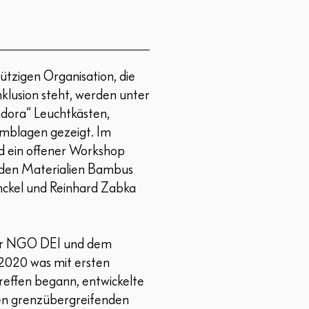
tzigen Organisation, die
Inklusion steht, werden unter
ora“ Leuchtkästen,
emblagen gezeigt. Im
d ein offener Workshop
 den Materialien Bambus
nckel und Reinhard Zabka
der NGO DEI und dem
2020 was mit ersten
Treffen begann, entwickelte
hen grenzübergreifenden