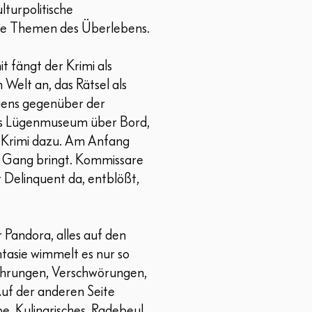
turpolitische
xe Themen des Überlebens.
t fängt der Krimi als
Welt an, das Rätsel als
uens gegenüber der
as Lügenmuseum über Bord,
 Krimi dazu. Am Anfang
 in Gang bringt. Kommissare
r Delinquent da, entblößt,
r Pandora, alles auf den
Fantasie wimmelt es nur so
führungen, Verschwörungen,
uf der anderen Seite
, Kulinarisches, Radebeul