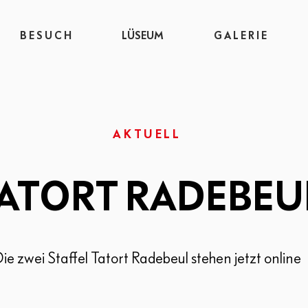
B E S U C H
LÜSEUM
G A L E R I E
AKTUELL
ATORT RADEBEU
ie zwei Staffel Tatort Radebeul stehen jetzt online