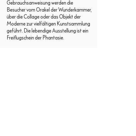
Gebrauchsanweisung werden die
Besucher vom Orakel der Wunderkammer,
über die Collage oder das Objekt der
Moderne zur vielfältigen Kunstsammlung
geführt. Die lebendige Ausstellung ist ein
Freiflugschein der Phantasie.
In der Pfingstedition funkelt den
Betrachtern eine goldene Skulptur von
Zabka&Zabka entgegen und nach einem
Augenzwinkern kommt eine
Originalcollage von dem Radebeuler
Künstlern Klaus Liebscher und Reinhard
Zabka zum Vorschein – wunderbare
Sammelobjekte!
Richard von Gigantikow
Language
Impressum
Datenschutz
AGB
Downloads