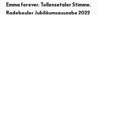
Emma forever. Tollensetaler Stimme.
Radebeuler Jubiläumsausgabe 2022
Preis
4,00 €
ZABKA I 40 Jahre Kunst im
öffentlichen Raum